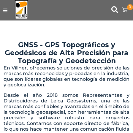
0
TIENDA ONLINE
ARRIENDOS
GNSS - GPS Topográficos y
Geodésicos de Alta Precisión para
USADOS
Topografía y Geodetección
SERVICIOS DE INGENIERÍA
En Villner, ofrecemos soluciones de precisión de las
marcas más reconocidas y probadas en la industria,
que son líderes globales en tecnología de medición
CONTACTO
y geolocalización.
Desde el año 2018 somos Representantes y
SERVICIO TÉCNICO
Distribuidores de
Leica Geosystems,
una de las
marcas más confiables y avanzadas en el ámbito de
SOPORTE
la tecnología geoespacial, con
herramientas de alta
precisión y software robusto para proyectos
técnicos. Contamos con soporte directo de fábrica,
lo que nos hace mantener una comunicación fluida