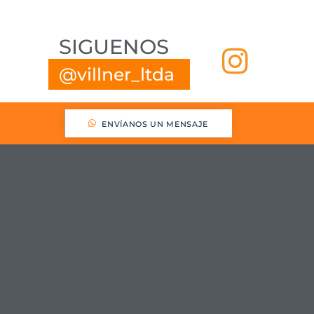
SIGUENOS
@
v
i
l
l
n
e
r
_
l
t
d
a
ANOS
ENVÍANOS UN MENSAJE