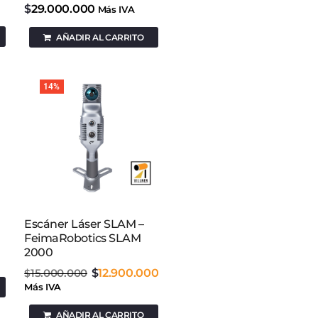
$
29.000.000
Más IVA
AÑADIR AL CARRITO
14%
Escáner Láser SLAM –
FeimaRobotics SLAM
2000
15.000.000
$
12.900.000
$
Más IVA
AÑADIR AL CARRITO