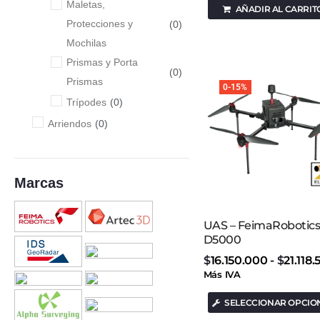
Maletas,
AÑADIR AL CARRIT
Protecciones y
(
0
)
Mochilas
Prismas y Porta
(
0
)
Prismas
0-15%
Trípodes
(
0
)
Arriendos
(
0
)
Drones | UAS
(
0
)
Escáner Láser 3D
(
0
)
Marcas
Estaciones Totales
(
0
)
Estaciones Manuales
(
0
)
UAS – FeimaRobotic
Estaciones
D5000
(
0
)
Robotizadas
$
16.150.000
-
$
21.118
Georadares
(
0
)
Más IVA
Georadar
(
0
)
SELECCIONAR OPCIO
Localizadores
(
0
)