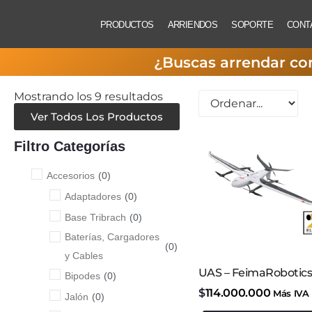
PRODUCTOS
ARRIENDOS
SOPORTE
CONT
¿Buscas arrendar co
Mostrando los 9 resultados
Ver Todos Los Productos
Filtro Categorías
Accesorios
(
0
)
Adaptadores
(
0
)
Base Tribrach
(
0
)
Baterías, Cargadores
(
0
)
y Cables
UAS – FeimaRobotics
Bipodes
(
0
)
$
114.000.000
Más IVA
Jalón
(
0
)