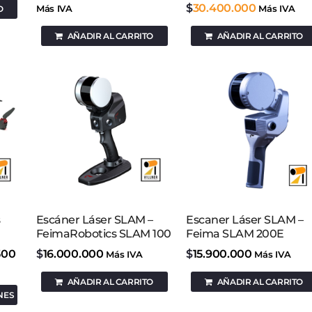
$
30.400.000
O
Más IVA
Más IVA
AÑADIR AL CARRITO
AÑADIR AL CARRITO
s
Escáner Láser SLAM –
Escaner Láser SLAM –
FeimaRobotics SLAM 100
Feima SLAM 200E
.500
$
16.000.000
$
15.900.000
Más IVA
Más IVA
AÑADIR AL CARRITO
AÑADIR AL CARRITO
NES