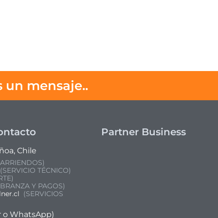
 un mensaje..
CONTACT
ontacto
Partner Business
ñoa, Chile
 ARRIENDOS)
(SERVICIO TÉCNICO)
TE)
BRANZA Y PAGOS)
ner.cl
(SERVICIOS
ar o WhatsApp)