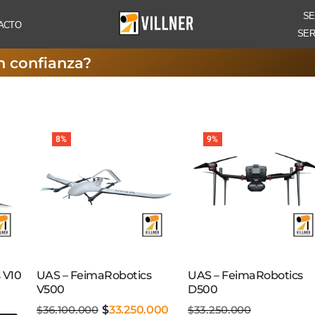
SE
ACTO
SER
n confianza?
8%
9%
 V10
UAS – FeimaRobotics
UAS – FeimaRobotics
V500
D500
36.100.000
$
33.250.000
33.250.000
$
$