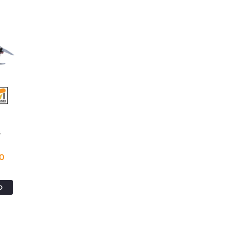
s
00
O