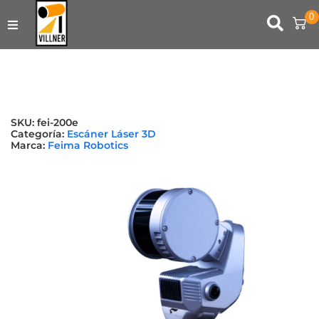
0
TIENDA ONLINE
ARRIENDOS
SKU:
fei-200e
USADOS
Categoría:
Escáner Láser 3D
Marca:
Feima Robotics
SERVICIOS DE INGENIERÍA
CONTACTO
SERVICIO TÉCNICO
SOPORTE