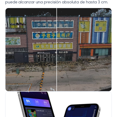
puede alcanzar una precisión absoluta de hasta 3 cm.
EFICIENCIA EN VIVO
Mapeo en Tiempo Real con
Referencia Absoluta
El SLAM200E genera nubes de puntos instantáneas, de
alta precisión y a color, ofreciendo resultados de
mapeo intuitivos y detallados. Al conectarse a RTK, el
dispositivo entrega nubes de puntos con coordenadas
absolutas en tiempo real, mejorando significativamente
la eficiencia operativa.