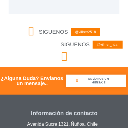
SIGUENOS
@
v
i
l
l
n
e
r
2
5
1
8
SIGUENOS
@
v
i
l
l
n
e
r
_
l
t
d
a
¿Alguna Duda? Envíanos
ENVÍANOS UN
CONTACTANOS
un mensaje..
MENSAJE
Información de contacto
Avenida Sucre 1321, Ñuñoa, Chile