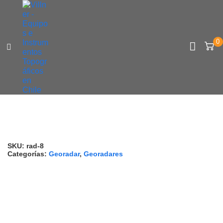
0
TIENDA ONLINE
ARRIENDOS
USADOS
SERVICIOS DE INGENIERÍA
SKU:
rad-8
Categorías:
Georadar
,
Georadares
CONTACTO
SERVICIO TÉCNICO
SOPORTE