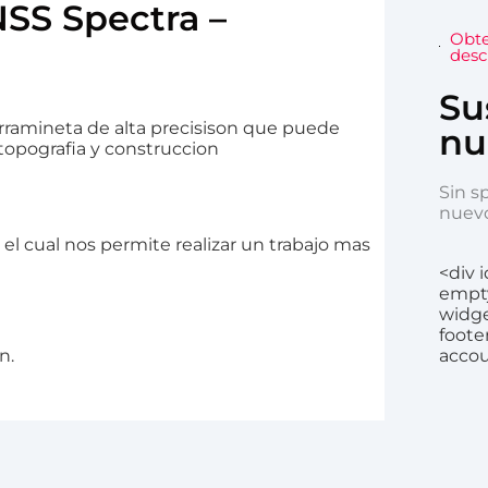
SS Spectra –
Obte
desc
Su
rramineta de alta precisison que puede
nu
topografia y construccion
Sin s
nuevo
el cual nos permite realizar un trabajo mas
<div 
empty
widg
foote
n.
accou