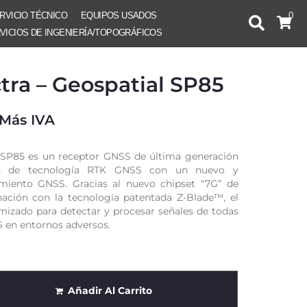
RVICIO TÉCNICO
EQUIPOS USADOS
0
VICIOS DE INGENIERÍA/TOPOGRÁFICOS
ra – Geospatial SP85
Más IVA
 SP85 es un receptor GNSS de última generación
s de tecnología RTK GNSS con un nuevo y
amiento GNSS. Gracias al nuevo chipset “7G” de
ación con la tecnología patentada Z-Blade™, el
mizado para detectar y procesar señales de todas
S en entornos adversos.
Añadir Al Carrito