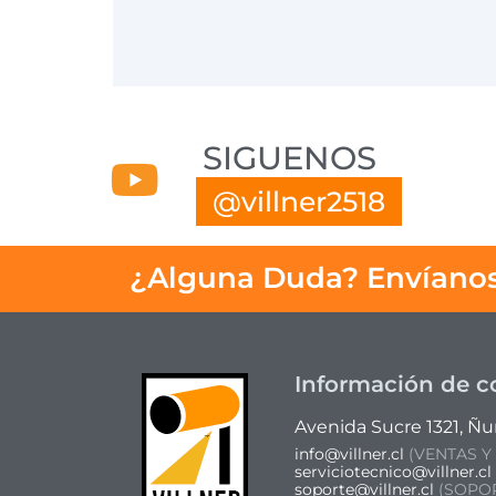
SIGUENOS
@
v
i
l
l
n
e
r
2
5
1
8
¿Alguna Duda? Envíanos
Información de c
Avenida Sucre 1321, Ñu
info@villner.cl
(VENTAS Y
serviciotecnico@villner.cl
soporte@villner.cl
(SOPOR