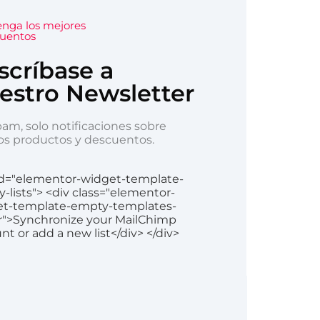
nga los mejores
uentos
scríbase a
estro Newsletter
pam, solo notificaciones sobre
s productos y descuentos.
id="elementor-widget-template-
-lists"> <div class="elementor-
et-template-empty-templates-
r">Synchronize your MailChimp
nt or add a new list</div> </div>