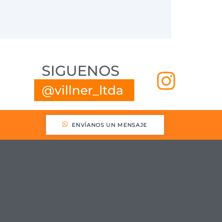
SIGUENOS
@
v
i
l
l
n
e
r
_
l
t
d
a
ANOS
ENVÍANOS UN MENSAJE