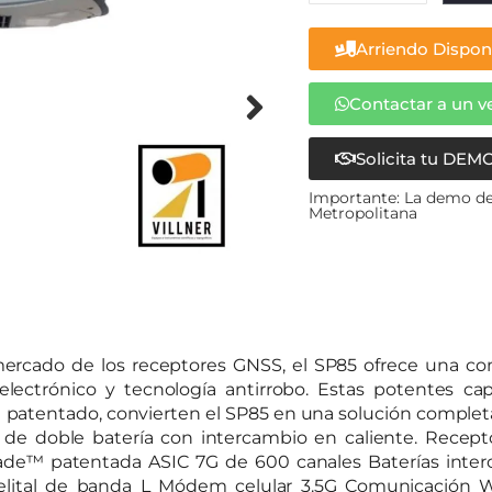
Arriendo Dispon
Contactar a un 
Solicita tu DEMO
Importante: La demo del
Metropolitana
mercado de los receptores GNSS, el SP85 ofrece una com
lectrónico y tecnología antirrobo. Estas potentes ca
a patentado, convierten el SP85 en una solución complet
n de doble batería con intercambio en caliente. Recep
-Blade™ patentada ASIC 7G de 600 canales Baterías inte
lital de banda L Módem celular 3.5G Comunicación Wi