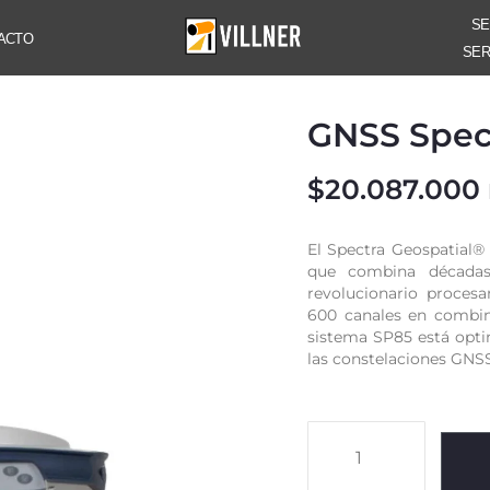
SE
ACTO
SER
GNSS Spect
$
20.087.000
El Spectra Geospatial®
que combina década
revolucionario proces
600 canales en combin
sistema SP85 está opti
las constelaciones GNS