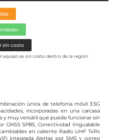
ible
vendedor
 sin costo
 equipo es sin costo dentro de la región
binación única de telefonía móvil 3.5G
pacidades, incorporadas en una carcasa
a y muy versátil que puede funcionar sin
tor GNSS SP85, Conectividad Inigualable
rcambiables en caliente Radio UHF TxRx
Fi integrada Alertas por SMS y correo