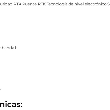
guridad RTK Puente RTK Tecnología de nivel electrónico 
e banda L
”
nicas: