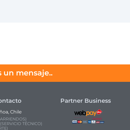
 un mensaje..
CONTACT
ontacto
Partner Business
ñoa, Chile
 ARRIENDOS)
(SERVICIO TÉCNICO)
TE)