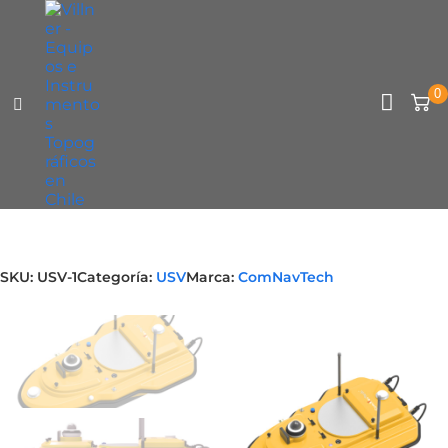
0
TIENDA ONLINE
ARRIENDOS
USADOS
SKU:
USV-1
Categoría:
USV
Marca:
ComNavTech
SERVICIOS DE INGENIERÍA
CONTACTO
SERVICIO TÉCNICO
SOPORTE