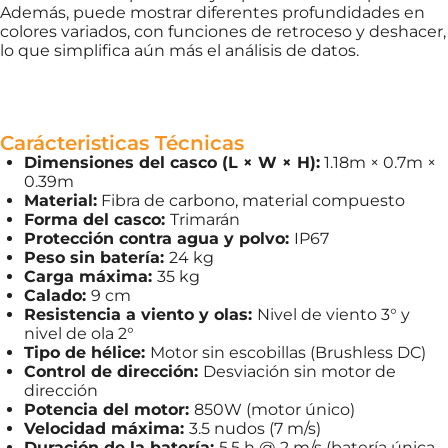
Además, puede mostrar diferentes profundidades en
colores variados, con funciones de retroceso y deshacer,
lo que simplifica aún más el análisis de datos.
Carácteristicas Técnicas
Dimensiones del casco (L × W × H):
1.18m × 0.7m ×
0.39m
Material:
Fibra de carbono, material compuesto
Forma del casco:
Trimarán
Protección contra agua y polvo:
IP67
Peso sin batería:
24 kg
Carga máxima:
35 kg
Calado:
9 cm
Resistencia a viento y olas:
Nivel de viento 3° y
nivel de ola 2°
Tipo de hélice:
Motor sin escobillas (Brushless DC)
Control de dirección:
Desviación sin motor de
dirección
Potencia del motor:
850W (motor único)
Velocidad máxima:
3.5 nudos (7 m/s)
Duración de la batería:
5.5 h @ 2 m/s (batería única,