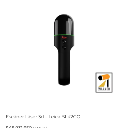
Escáner Láser 3d – Leica BLK2GO
$
48.931.650