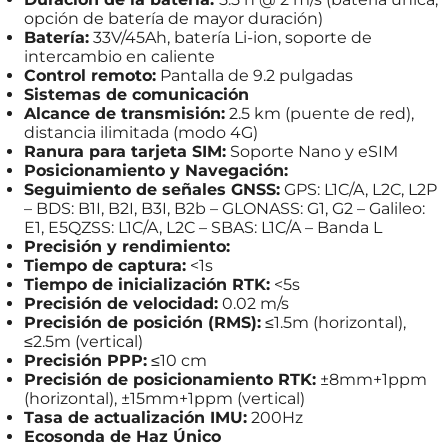
opción de batería de mayor duración)
Batería:
33V/45Ah, batería Li-ion, soporte de
intercambio en caliente
Control remoto:
Pantalla de 9.2 pulgadas
Sistemas de comunicación
Alcance de transmisión:
2.5 km (puente de red),
distancia ilimitada (modo 4G)
Ranura para tarjeta SIM:
Soporte Nano y eSIM
Posicionamiento y Navegación:
Seguimiento de señales GNSS:
GPS: L1C/A, L2C, L2P
– BDS: B1I, B2I, B3I, B2b – GLONASS: G1, G2 – Galileo:
E1, E5QZSS: L1C/A, L2C – SBAS: L1C/A – Banda L
Precisión y rendimiento:
Tiempo de captura:
<1s
Tiempo de inicialización RTK:
<5s
Precisión de velocidad:
0.02 m/s
Precisión de posición (RMS):
≤1.5m (horizontal),
≤2.5m (vertical)
Precisión PPP:
≤10 cm
Precisión de posicionamiento RTK:
±8mm+1ppm
(horizontal), ±15mm+1ppm (vertical)
Tasa de actualización IMU:
200Hz
Ecosonda de Haz Único