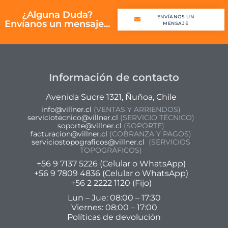
¿Alguna Duda?
ENVÍANOS UN
CONTACTANOS
Envíanos un mensaje...
MENSAJE
Información de contacto
Avenida Sucre 1321, Ñuñoa, Chile
info@villner.cl
(VENTAS Y ARRIENDOS)
serviciotecnico@villner.cl
(SERVICIO TÉCNICO)
soporte@villner.cl
(SOPORTE)
facturacion@villner.cl
(COBRANZA Y PAGOS)
serviciostopograficos@villner.cl
(SERVICIOS
TOPOGRÁFICOS)
+56 9 7137 5226 (Celular o WhatsApp)
+56 9 7809 4836 (Celular o WhatsApp)
+56 2 2222 1120 (Fijo)
Lun – Jue: 08:00 – 17:30
Viernes: 08:00 – 17:00
Políticas de devolución