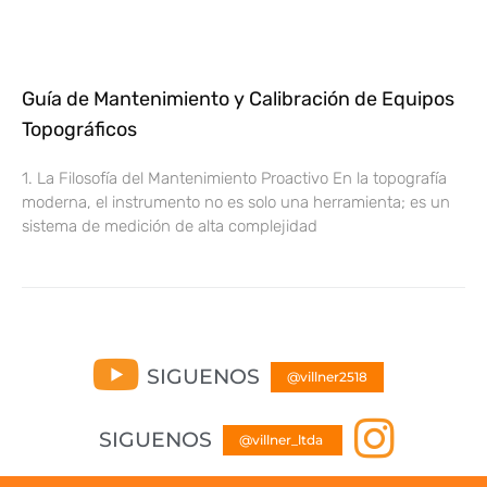
Guía de Mantenimiento y Calibración de Equipos
Topográficos
1. La Filosofía del Mantenimiento Proactivo En la topografía
moderna, el instrumento no es solo una herramienta; es un
sistema de medición de alta complejidad
SIGUENOS
@
v
i
l
l
n
e
r
2
5
1
8
SIGUENOS
@
v
i
l
l
n
e
r
_
l
t
d
a