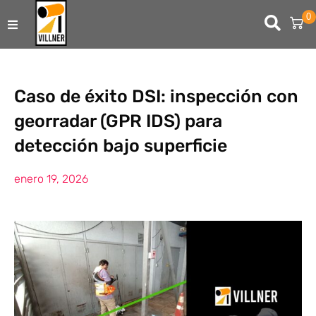
0
TIENDA ONLINE
ARRIENDOS
Caso de éxito DSI: inspección con
georradar (GPR IDS) para
USADOS
detección bajo superficie
SERVICIOS DE INGENIERÍA
enero 19, 2026
CONTACTO
SERVICIO TÉCNICO
SOPORTE