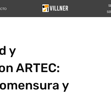
S
ACTO
SE
d y
con ARTEC:
eomensura y