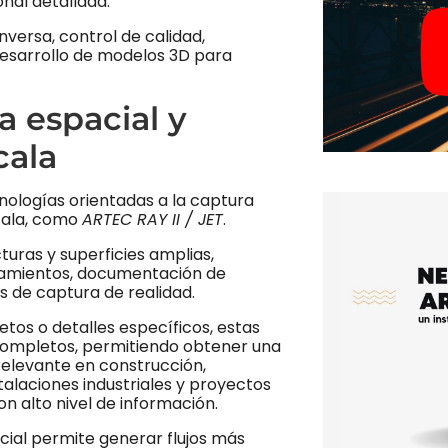
nal detallada.
nversa, control de calidad,
desarrollo de modelos 3D para
a espacial y
cala
nologías orientadas a la captura
cala, como
ARTEC RAY II / JET
.
turas y superficies amplias,
ntamientos, documentación de
os de captura de realidad.
tos o detalles específicos, estas
completos, permitiendo obtener una
relevante en construcción,
talaciones industriales y proyectos
 alto nivel de información.
cial permite generar flujos más