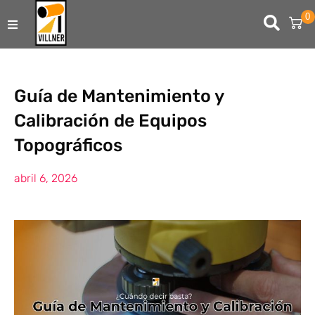
0
TIENDA ONLINE
ARRIENDOS
Guía de Mantenimiento y
Calibración de Equipos
USADOS
Topográficos
SERVICIOS DE INGENIERÍA
abril 6, 2026
CONTACTO
SERVICIO TÉCNICO
SOPORTE