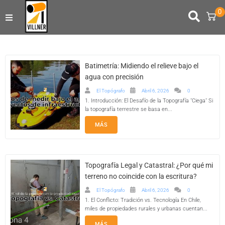
0
TIENDA ONLINE
ARRIENDOS
Batimetría: Midiendo el relieve bajo el
agua con precisión
USADOS
El Topógrafo
Abril 6, 2026
0
1. Introducción: El Desafío de la Topografía "Ciega" Si
la topografía terrestre se basa en...
SERVICIOS DE INGENIERÍA
MÁS
CONTACTO
SERVICIO TÉCNICO
Topografía Legal y Catastral: ¿Por qué mi
terreno no coincide con la escritura?
SOPORTE
El Topógrafo
Abril 6, 2026
0
1. El Conflicto: Tradición vs. Tecnología En Chile,
miles de propiedades rurales y urbanas cuentan...
MÁS